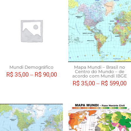
Este
produto
tem
várias
variantes.
As
opções
podem
ser
escolhidas
Mundi Demográfico
Mapa Mundi – Brasil no
Centro do Mundo – de
na
R$
35,00
–
R$
90,00
acordo com Mundi IBGE
página
R$
35,00
–
R$
599,00
do
produto
Este
produto
tem
várias