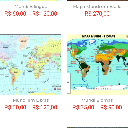
escolhidas
Mundi Bilíngue
Mapa Mundi em Braile
na
R$
60,00
–
R$
120,00
R$
270,00
página
do
produto
Este
produto
tem
várias
variantes.
As
opções
podem
ser
escolhidas
Mundi em Libras
Mundi Biomas
na
R$
60,00
–
R$
120,00
R$
35,00
–
R$
90,00
página
do
produto