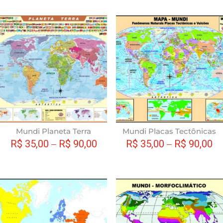
do
produto
Este
produto
tem
várias
variantes.
As
opções
podem
ser
escolhidas
Mundi Planeta Terra
Mundi Placas Tectônicas
na
R$
35,00
–
R$
90,00
R$
35,00
–
R$
90,00
página
do
produto
Este
produto
tem
várias