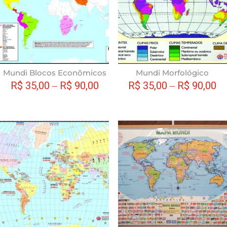
variantes.
As
opções
podem
ser
escolhidas
Mundi Blocos Econômicos
Mundi Morfológico
na
R$
35,00
–
R$
90,00
R$
35,00
–
R$
90,00
página
do
produto
Este
produto
tem
várias
variantes.
As
opções
podem
ser