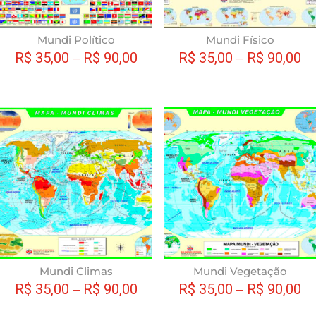
podem
ser
escolhidas
Mundi Político
Mundi Físico
na
R$
35,00
–
R$
90,00
R$
35,00
–
R$
90,00
página
do
produto
Este
produto
tem
várias
variantes.
As
opções
podem
ser
escolhidas
Mundi Climas
Mundi Vegetação
na
R$
35,00
–
R$
90,00
R$
35,00
–
R$
90,00
página