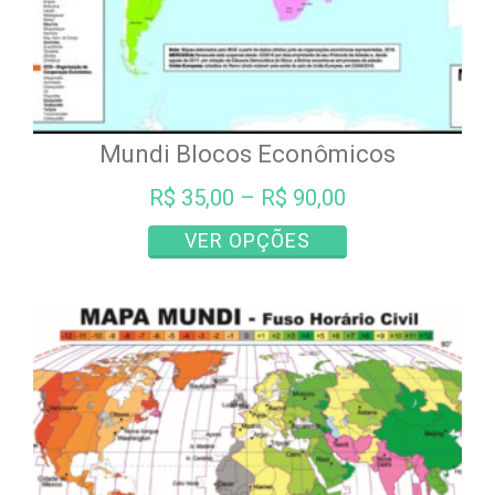
Mundi Blocos Econômicos
R$
35,00
–
R$
90,00
Este
VER OPÇÕES
produto
tem
várias
variantes.
As
opções
podem
ser
escolhidas