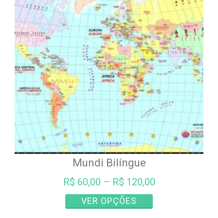
opções
podem
ser
escolhidas
na
página
do
produto
Mundi Bilíngue
R$
60,00
–
R$
120,00
Este
VER OPÇÕES
produto