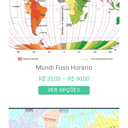
na
página
do
produto
Mundi Fuso Horário
R$
35,00
–
R$
90,00
Este
VER OPÇÕES
produto
tem
várias
variantes.
As