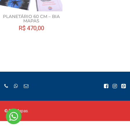
PLANETÁRIO 60 CM – BIA
MAPAS
R$
470,00
©
Bia Mapas.