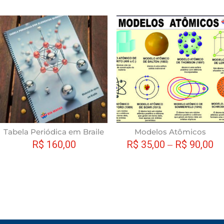
do
produto
Tabela Periódica em Braile
Modelos Atômicos
R$
160,00
R$
35,00
–
R$
90,00