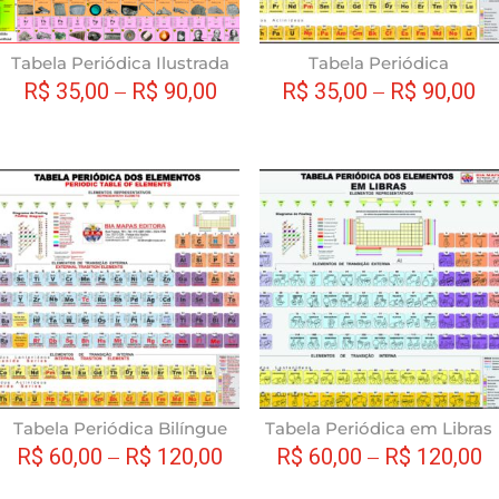
podem
ser
escolhidas
Tabela Periódica Ilustrada
Tabela Periódica
na
R$
35,00
–
R$
90,00
R$
35,00
–
R$
90,00
página
do
produto
Este
produto
tem
várias
variantes.
As
opções
podem
ser
escolhidas
Tabela Periódica Bilíngue
Tabela Periódica em Libras
na
R$
60,00
–
R$
120,00
R$
60,00
–
R$
120,00
página