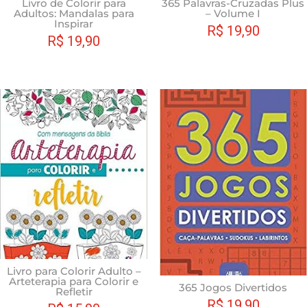
Livro de Colorir para
365 Palavras-Cruzadas Plus
Adultos: Mandalas para
– Volume I
Inspirar
R$
19,90
R$
19,90
Livro para Colorir Adulto –
Arteterapia para Colorir e
365 Jogos Divertidos
Refletir
R$
19,90