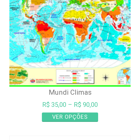
ser
escolhidas
na
página
do
produto
Mundi Climas
R$
35,00
–
R$
90,00
Este
VER OPÇÕES
produto
tem
várias