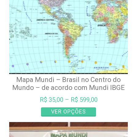
Mapa Mundi – Brasil no Centro do
Mundo – de acordo com Mundi IBGE
R$
35,00
–
R$
599,00
Este
VER OPÇÕES
produto
tem
várias