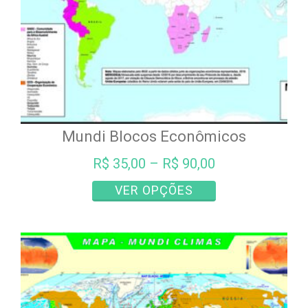
do
produto
Mundi Blocos Econômicos
R$
35,00
–
R$
90,00
Este
VER OPÇÕES
produto
tem
várias
variantes.
As
opções
podem