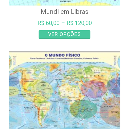
Mundi em Libras
R$
60,00
–
R$
120,00
Este
VER OPÇÕES
produto
tem
várias
variantes.
As
opções
podem
ser
escolhidas
na
página
do
produto