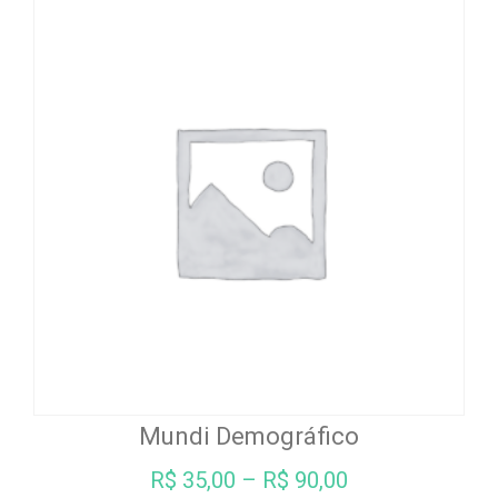
variantes.
As
opções
podem
ser
escolhidas
na
página
do
produto
Mundi Demográfico
R$
35,00
–
R$
90,00