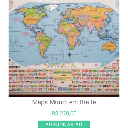
variantes.
As
opções
podem
ser
escolhidas
na
página
do
produto
Mapa Mundi em Braile
R$
270,00
ADICIONAR AO