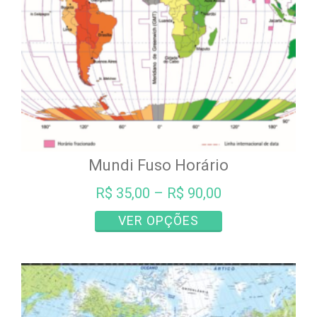
na
página
do
produto
Mundi Fuso Horário
R$
35,00
–
R$
90,00
Este
VER OPÇÕES
produto
tem
várias
variantes.
As