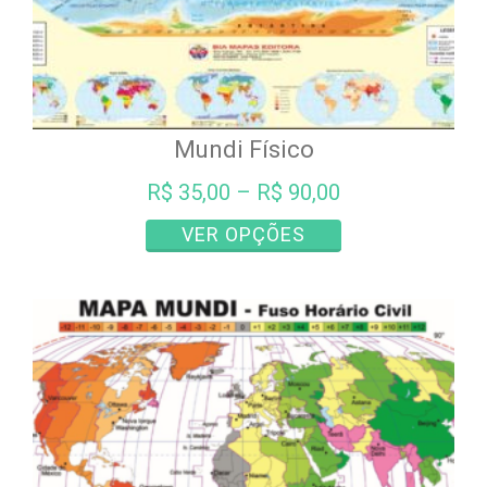
Mundi Físico
R$
35,00
–
R$
90,00
Este
VER OPÇÕES
produto
tem
várias
variantes.
As
opções
podem
ser
escolhidas