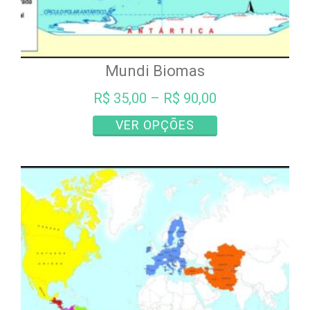
Mundi Biomas
R$
35,00
–
R$
90,00
Este
VER OPÇÕES
produto
tem
várias
variantes.
As
opções
podem
ser
escolhidas
na
página