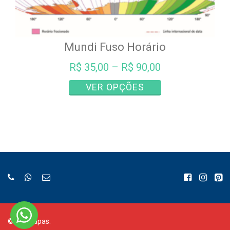
Mundi Fuso Horário
R$
35,00
–
R$
90,00
Este
VER OPÇÕES
produto
tem
várias
variantes.
As
opções
podem
ser
escolhidas
na
página
©
Bia Mapas.