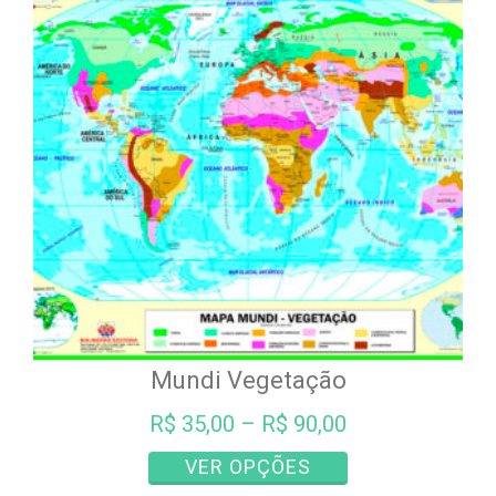
opções
podem
ser
escolhidas
na
página
do
produto
Mundi Vegetação
R$
35,00
–
R$
90,00
Este
VER OPÇÕES
produto