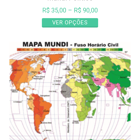
R$
35,00
–
R$
90,00
Este
VER OPÇÕES
produto
tem
várias
variantes.
As
opções
podem
ser
escolhidas
na
página
do
produto