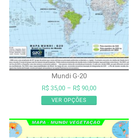
Mundi G-20
R$
35,00
–
R$
90,00
Este
VER OPÇÕES
produto
tem
várias
variantes.
As