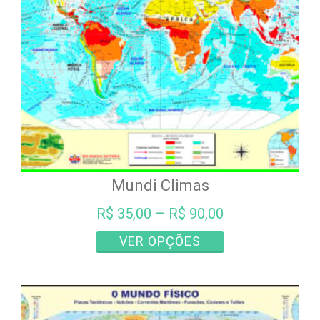
escolhidas
na
página
do
produto
Mundi Climas
R$
35,00
–
R$
90,00
Este
VER OPÇÕES
produto
tem
várias
variantes.