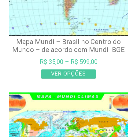
Mapa Mundi – Brasil no Centro do
Mundo – de acordo com Mundi IBGE
R$
35,00
–
R$
599,00
Este
VER OPÇÕES
produto
tem
várias
variantes.
As
opções
podem
ser