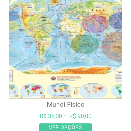
As
opções
podem
ser
escolhidas
na
página
do
produto
Mundi Físico
R$
35,00
–
R$
90,00
Este
VER OPÇÕES