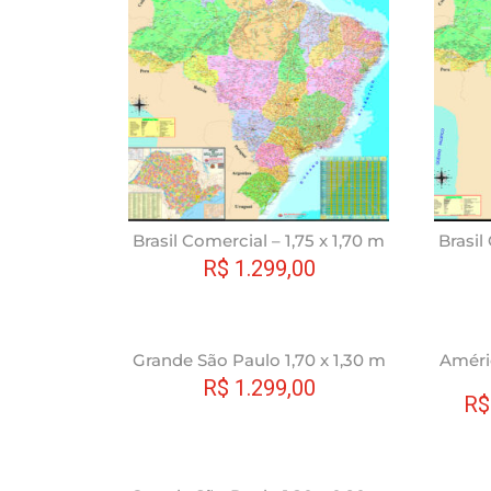
tem
várias
variantes.
As
opções
podem
ser
escolhidas
na
Brasil Comercial – 1,75 x 1,70 m
Brasil
página
R$
1.299,00
do
produto
Este
Grande São Paulo 1,70 x 1,30 m
Améri
produto
R$
1.299,00
R$
tem
várias
variantes.
As
Este