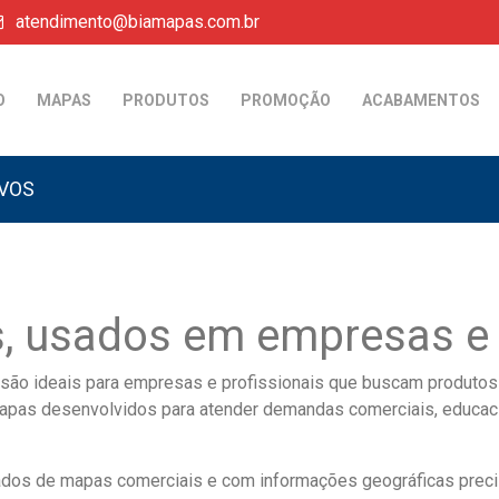
atendimento@biamapas.com.br
O
MAPAS
PRODUTOS
PROMOÇÃO
ACABAMENTOS
IVOS
, usados em empresas e
são ideais para empresas e profissionais que buscam produtos d
mapas desenvolvidos para atender demandas comerciais, educaci
dos de mapas comerciais e com informações geográficas precisa