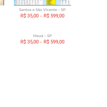
escolhidas
escolhidas
na
na
Santos e São Vicente – SP
página
página
R$
35,00
–
R$
599,00
do
do
produto
produto
Este
Este
Mauá – SP
produto
produto
R$
35,00
–
R$
599,00
tem
tem
várias
várias
variantes.
variantes.
As
As
opções
opções
podem
podem
ser
ser
escolhidas
escolhidas
na
na
página
página
do
do