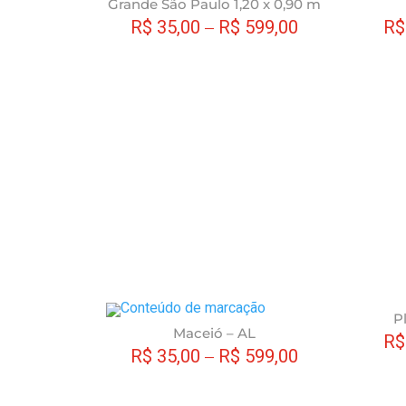
Grande São Paulo 1,20 x 0,90 m
opções
produto
R$
35,00
–
R$
599,00
R$
podem
tem
ser
várias
escolhidas
variantes.
na
As
página
opções
do
podem
produto
ser
escolhidas
na
página
do
produto
Este
P
Maceió – AL
produto
R$
R$
35,00
–
R$
599,00
tem
várias
variantes.