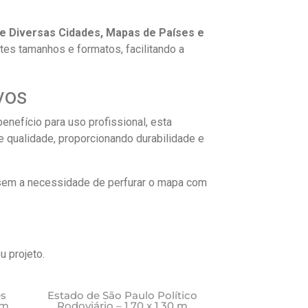
e Diversas Cidades, Mapas de Países e
tes tamanhos e formatos, facilitando a
vos
enefício para uso profissional, esta
 qualidade, proporcionando durabilidade e
sem a necessidade de perfurar o mapa com
u projeto.
Este
Este
es
Estado de São Paulo Político
 m
Rodoviário – 1,70 x 1,30 m
produto
produto