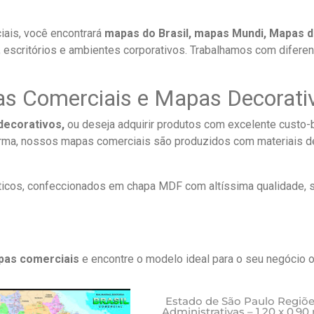
ais, você encontrará
mapas do Brasil, mapas Mundi, Mapas d
a, escritórios e ambientes corporativos. Trabalhamos com diferen
 Comerciais e Mapas Decorati
decorativos,
ou deseja adquirir produtos com excelente custo-b
rma, nossos mapas comerciais são produzidos com materiais de
cos, confeccionados em chapa MDF com altíssima qualidade, 
pas comerciais
e encontre o modelo ideal para o seu negócio o
Este
Estado de São Paulo Regiõ
Administrativas – 1,20 x 0,90
produto