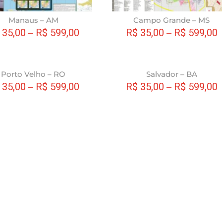
escolhidas
na
Manaus – AM
Campo Grande – MS
página
35,00
–
R$
599,00
R$
35,00
–
R$
599,00
do
produto
Este
Porto Velho – RO
Salvador – BA
produto
35,00
–
R$
599,00
R$
35,00
–
R$
599,00
tem
várias
variantes.
As
opções
podem
ser
escolhidas
na
página
do