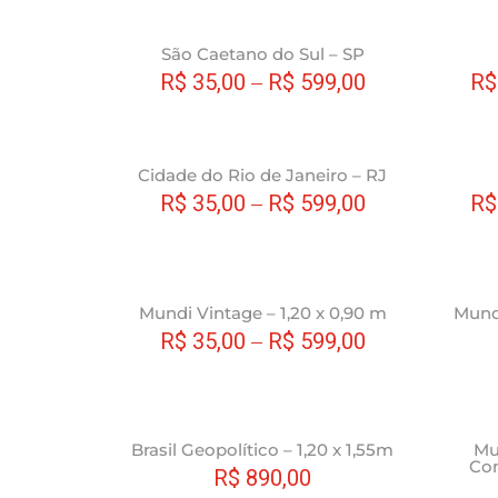
produto
Este
São Caetano do Sul – SP
produto
R$
35,00
–
R$
599,00
R$
tem
várias
variantes.
Este
Cidade do Rio de Janeiro – RJ
As
produto
R$
35,00
–
R$
599,00
R$
opções
tem
podem
várias
ser
variantes.
escolhidas
As
Este
Mundi Vintage – 1,20 x 0,90 m
Mundi
na
opções
produto
R$
35,00
–
R$
599,00
página
podem
tem
do
ser
várias
produto
escolhidas
variantes.
na
As
Este
Brasil Geopolítico – 1,20 x 1,55m
Mu
página
opções
Com
produto
R$
890,00
do
podem
tem