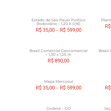
produto
ser
várias
escolhidas
variantes.
na
As
Este
Estado de São Paulo Político
Plant
página
opções
Rodoviário – 1,20 X 0,90
produto
R$
do
podem
R$
35,00
–
R$
599,00
tem
produto
ser
várias
escolhidas
variantes.
na
As
Este
Brasil Comercial Geocomercial
Brasil
página
opções
– 1,30 x 1,20 m
produto
do
podem
R$
890,00
tem
produto
ser
várias
escolhidas
variantes.
na
As
Este
Mapa Mercosul
página
opções
produto
R$
35,00
–
R$
599,00
R$
do
podem
tem
produto
ser
várias
escolhidas
variantes.
Este
Goiânia – GO
Jaç
na
As