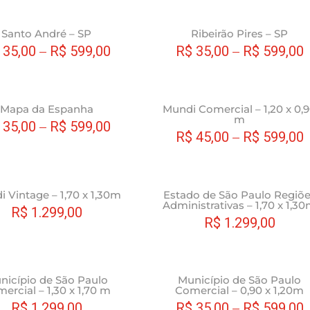
produto
Este
Santo André – SP
Ribeirão Pires – SP
produto
35,00
–
R$
599,00
R$
35,00
–
R$
599,00
tem
várias
variantes.
Este
Mapa da Espanha
Mundi Comercial – 1,20 x 0,
As
m
produto
35,00
–
R$
599,00
opções
R$
45,00
–
R$
599,00
tem
podem
várias
ser
variantes.
escolhidas
As
Este
 Vintage – 1,70 x 1,30m
Estado de São Paulo Regiõ
na
opções
Administrativas – 1,70 x 1,3
produto
R$
1.299,00
página
podem
R$
1.299,00
tem
do
ser
várias
produto
escolhidas
variantes.
na
As
Este
nicípio de São Paulo
Município de São Paulo
página
opções
ercial – 1,30 x 1,70 m
Comercial – 0,90 x 1,20m
produto
do
podem
R$
1.299,00
R$
35,00
–
R$
599,00
tem