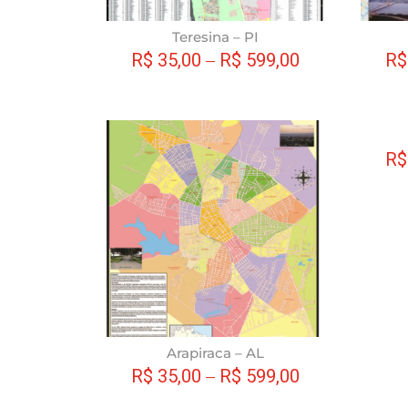
escolhidas
na
Teresina – PI
página
R$
35,00
–
R$
599,00
R$
do
produto
Este
produto
R$
tem
várias
variantes.
As
opções
podem
ser
escolhidas
na
Arapiraca – AL
página
R$
35,00
–
R$
599,00
do