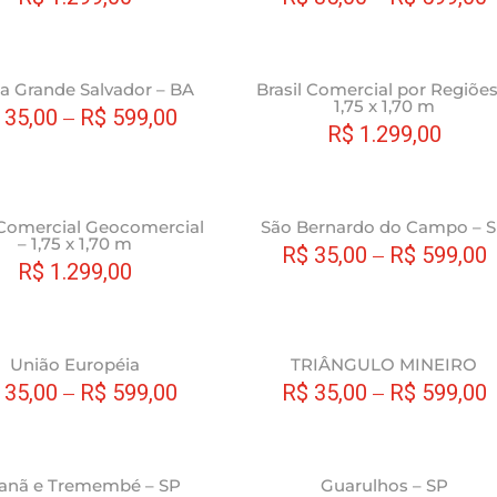
produto
ser
várias
escolhidas
variantes.
na
As
Este
a Grande Salvador – BA
Brasil Comercial por Regiões
página
opções
1,75 x 1,70 m
produto
35,00
–
R$
599,00
do
podem
R$
1.299,00
tem
produto
ser
várias
escolhidas
variantes.
na
As
Este
 Comercial Geocomercial
São Bernardo do Campo – 
página
opções
– 1,75 x 1,70 m
produto
R$
35,00
–
R$
599,00
do
podem
R$
1.299,00
tem
produto
ser
várias
escolhidas
variantes.
na
As
Este
União Européia
TRIÂNGULO MINEIRO
página
opções
produto
35,00
–
R$
599,00
R$
35,00
–
R$
599,00
do
podem
tem
produto
ser
várias
escolhidas
variantes.
Este
anã e Tremembé – SP
Guarulhos – SP
na
As