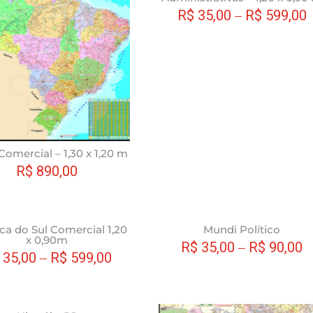
R$
35,00
–
R$
599,00
tem
várias
variantes.
As
opções
podem
ser
escolhidas
na
 Comercial – 1,30 x 1,20 m
página
R$
890,00
do
produto
Este
ca do Sul Comercial 1,20
Mundi Político
x 0,90m
produto
R$
35,00
–
R$
90,00
35,00
–
R$
599,00
tem
várias
variantes.
As
Este