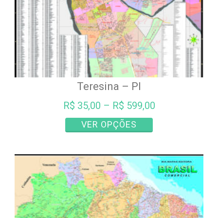
Teresina – PI
R$
35,00
–
R$
599,00
Este
VER OPÇÕES
produto
tem
várias
variantes.
As
opções
podem
ser