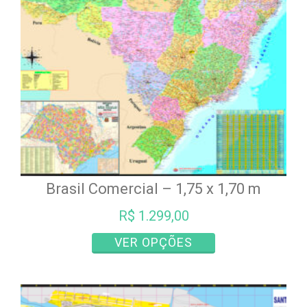
escolhidas
na
página
do
produto
Brasil Comercial – 1,75 x 1,70 m
R$
1.299,00
Este
VER OPÇÕES
produto
tem
várias
variantes.