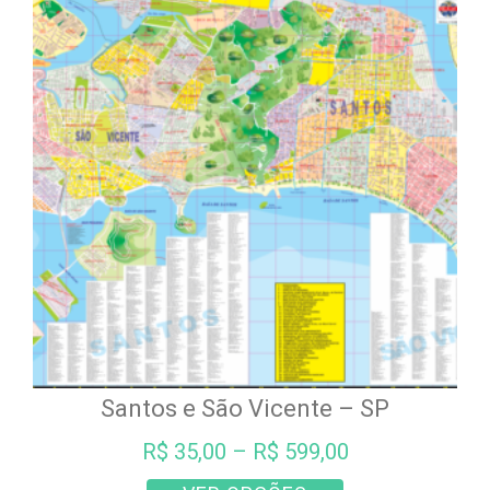
As
opções
podem
ser
escolhidas
na
página
do
produto
Santos e São Vicente – SP
R$
35,00
–
R$
599,00