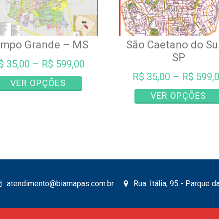
mpo Grande – MS
São Caetano do Su
SP
$
35,00
–
R$
599,00
R$
35,00
–
R$
599,
Este
VER OPÇÕES
produto
VER OPÇÕES
tem
várias
variantes.
As
opções
podem
ser
atendimento@biamapas.com.br
Rua: Itália, 95 - Parque 
escolhidas
na
página