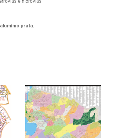
errovias e hidrovias.
lumínio prata.