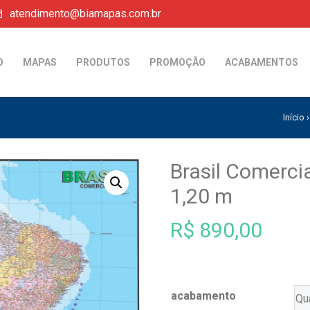
atendimento@biamapas.com.br
O
MAPAS
PRODUTOS
PROMOÇÃO
ACABAMENTOS
S
Início
Brasil Comerci
1,20 m
R$
890,00
acabamento