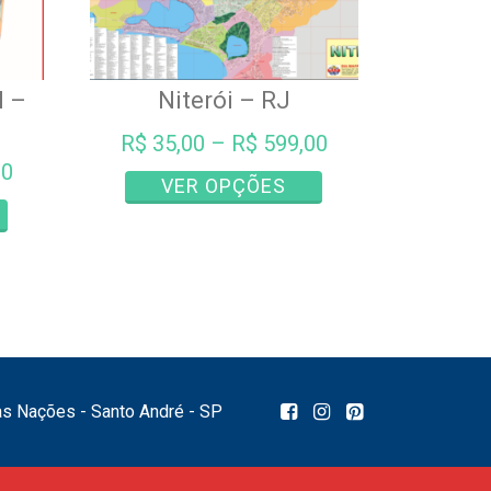
l –
Niterói – RJ
R$
35,00
–
R$
599,00
00
Este
VER OPÇÕES
produto
Este
tem
produto
várias
tem
variantes.
várias
As
variantes.
opções
As
podem
opções
ser
podem
das Nações - Santo André - SP
escolhidas
ser
na
escolhidas
página
na