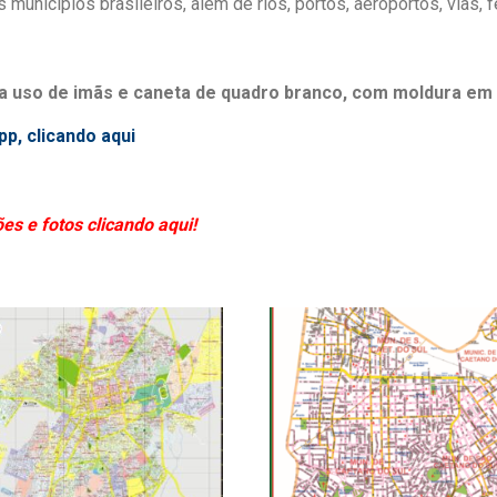
 municípios brasileiros, além de rios, portos, aeroportos, vias, f
 uso de imãs e caneta de quadro branco, com moldura em a
p, clicando aqui
s e fotos clicando aqui!