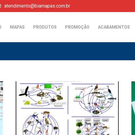
atendimento@biamapas.com.br
O
MAPAS
PRODUTOS
PROMOÇÃO
ACABAMENTOS