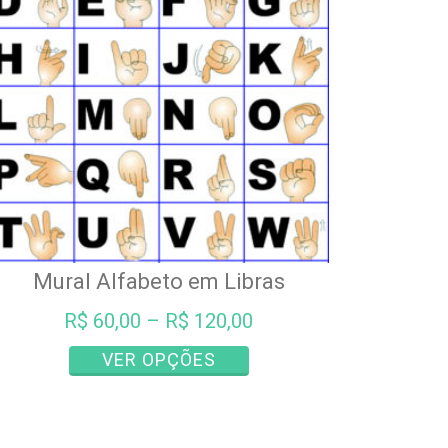
Mural Alfabeto em Libras
R$
60,00
–
R$
120,00
Este
VER OPÇÕES
produto
tem
várias