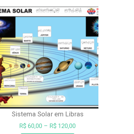
variantes.
As
opções
podem
ser
escolhidas
na
página
do
produto
Sistema Solar em Libras
R$
60,00
–
R$
120,00