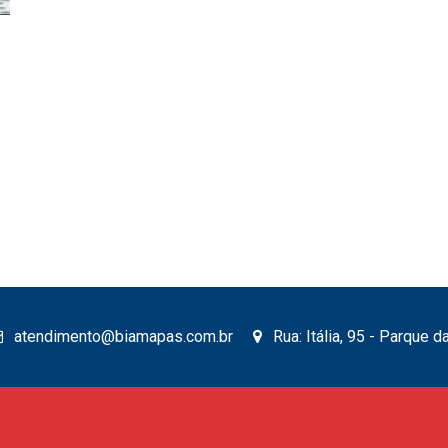
s
atendimento@biamapas.com.br
Rua: Itália, 95 - Parque 