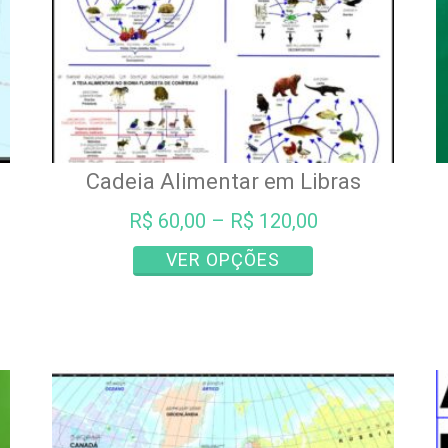
Cadeia Alimentar em Libras
R$
60,00
–
R$
120,00
Este
VER OPÇÕES
produto
tem
várias
variantes.
As
opções
podem