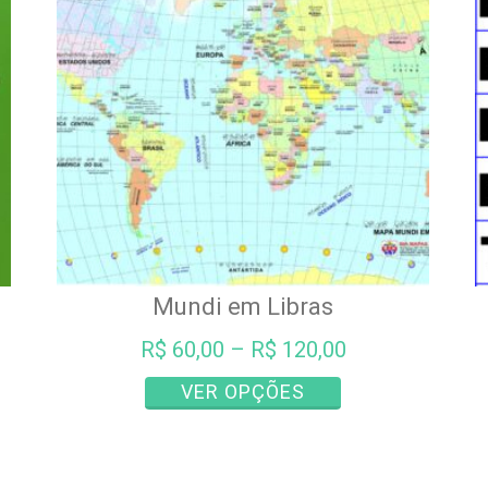
ser
s
escolhidas
na
página
do
produto
Mundi em Libras
R$
60,00
–
R$
120,00
Este
VER OPÇÕES
produto
tem
várias