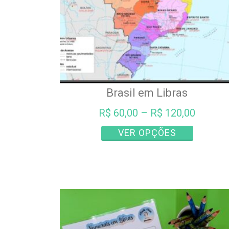
Brasil em Libras
R$
60,00
–
R$
120,00
Este
VER OPÇÕES
produto
tem
várias
variantes.
As
opções
podem