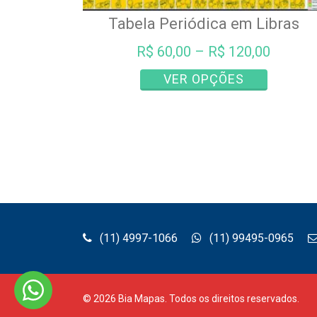
Tabela Periódica em Libras
R$
60,00
–
R$
120,00
Este
VER OPÇÕES
produto
tem
várias
variantes.
As
opções
podem
ser
escolhida
(11) 4997-1066
(11) 99495-0965
na
página
do
produto
©
2026
Bia Mapas.
Todos os direitos reservados.