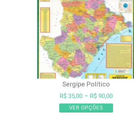
ser
escolhida
na
página
do
produto
Sergipe Político
R$
35,00
–
R$
90,00
Este
VER OPÇÕES
produto
tem
várias