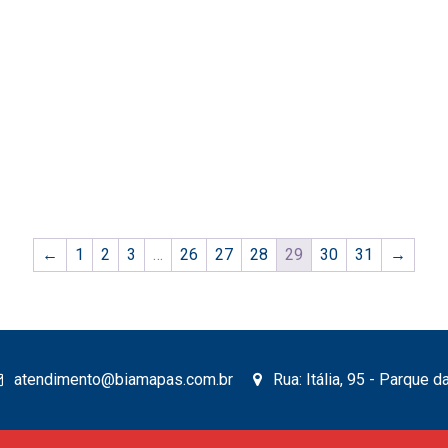
na
página
do
produto
←
1
2
3
…
26
27
28
29
30
31
→
atendimento@biamapas.com.br
Rua: Itália, 95 - Parque 