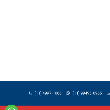
na
página
do
produto
(11) 4997-1066
(11) 99495-0965