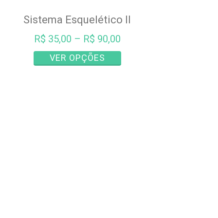
variantes.
As
Sistema Esquelético II
opções
podem
R$
35,00
–
R$
90,00
ser
Este
VER OPÇÕES
escolhidas
produto
na
tem
página
várias
do
variantes.
produto
As
opções
podem
ser
escolhidas
na
página
do
produto