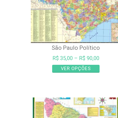
São Paulo Político
R$
35,00
–
R$
90,00
Este
VER OPÇÕES
produto
tem
várias
variantes.
As
opções
podem