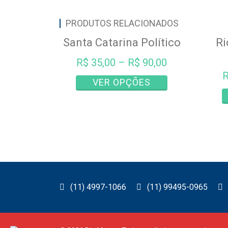
PRODUTOS RELACIONADOS
Santa Catarina Político
Ri
R$
35,00
–
R$
90,00
Este
VER OPÇÕES
produto
tem
várias
variantes.
As
opções
podem
ser
(11) 4997-1066
(11) 99495-0965
escolhidas
na
página
do