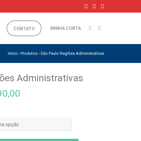
MINHA CONTA
CONTATO
Início
›
Produtos
›
São Paulo Regiões Administrativas
ões Administrativas
0,00