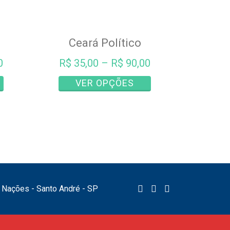
Ceará Político
0
R$
35,00
–
R$
90,00
Este
Este
VER OPÇÕES
produto
produto
tem
tem
várias
várias
variantes.
variantes.
As
As
opções
opções
podem
podem
ser
ser
as Nações - Santo André - SP
escolhidas
escolhidas
na
na
página
página
do
do