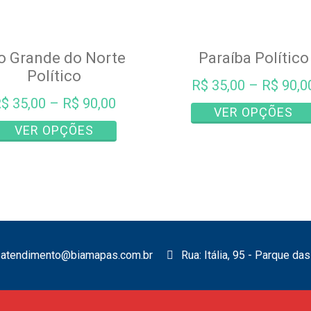
o Grande do Norte
Paraíba Político
Político
R$
35,00
–
R$
90,0
R$
35,00
–
R$
90,00
VER OPÇÕES
Este
VER OPÇÕES
produto
tem
várias
variantes.
As
opções
podem
atendimento@biamapas.com.br
Rua: Itália, 95 - Parque d
ser
escolhidas
na