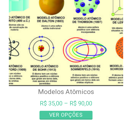
podem
ser
escolhidas
na
página
do
produto
Modelos Atômicos
R$
35,00
–
R$
90,00
Este
VER OPÇÕES
produto
tem