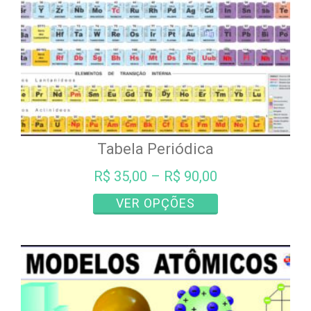
Tabela Periódica
R$
35,00
–
R$
90,00
Este
VER OPÇÕES
produto
tem
várias
variantes.
As
opções