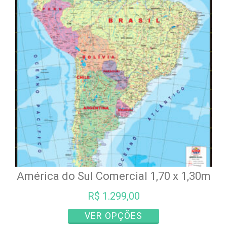
opções
podem
ser
escolhidas
na
página
do
produto
América do Sul Comercial 1,70 x 1,30m
R$
1.299,00
Este
VER OPÇÕES
produto