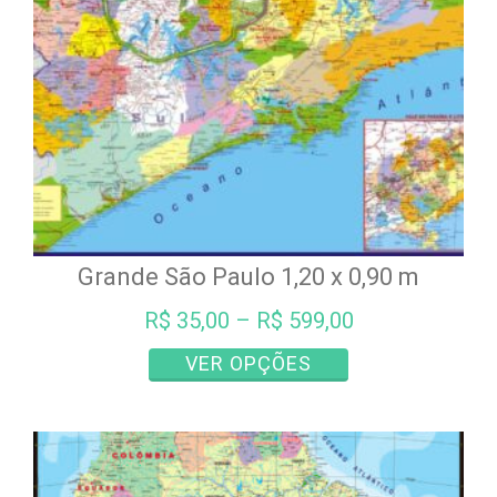
na
página
do
produto
Grande São Paulo 1,20 x 0,90 m
R$
35,00
–
R$
599,00
Este
VER OPÇÕES
produto
tem
várias
variantes.
As