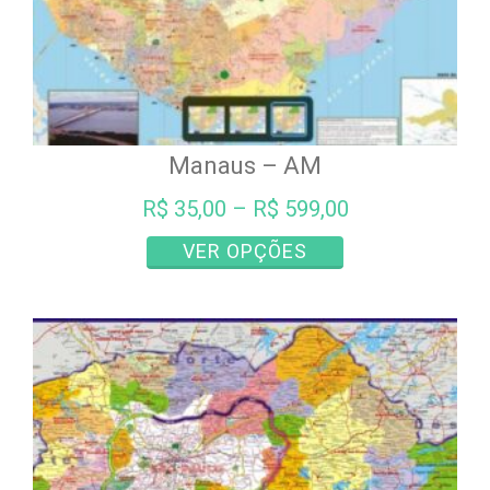
Manaus – AM
R$
35,00
–
R$
599,00
Este
VER OPÇÕES
produto
tem
várias
variantes.
As
opções
podem
ser
escolhidas