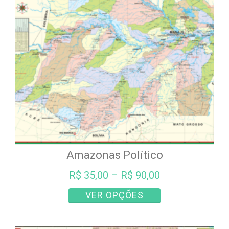
podem
ser
escolhidas
na
página
do
produto
Amazonas Político
R$
35,00
–
R$
90,00
Este
VER OPÇÕES
produto
tem