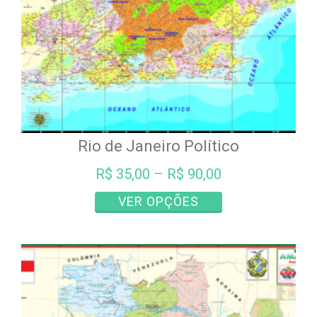
Rio de Janeiro Político
R$
35,00
–
R$
90,00
Este
VER OPÇÕES
produto
tem
várias
variantes.
As
opções