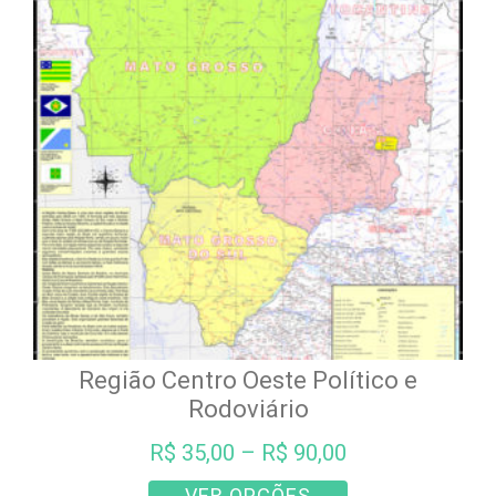
opções
podem
ser
escolhidas
na
página
do
produto
Região Centro Oeste Político e
Rodoviário
R$
35,00
–
R$
90,00
Este
VER OPÇÕES