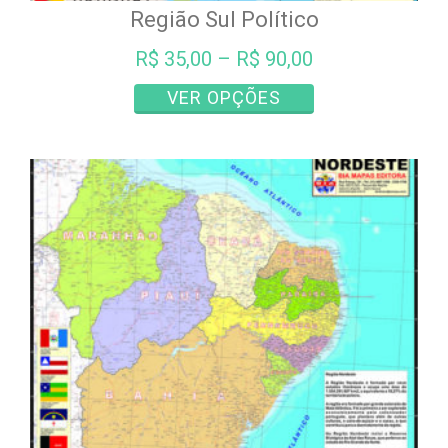
Região Sul Político
R$
35,00
–
R$
90,00
Este
VER OPÇÕES
produto
tem
várias
variantes.
As
opções
podem
ser
escolhidas
na
página
do
produto