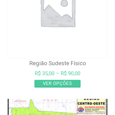
Região Sudeste Físico
R$
35,00
–
R$
90,00
Este
VER OPÇÕES
produto
tem
várias
variantes.
As