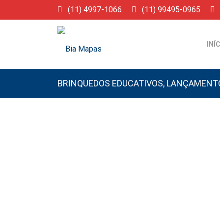
(11) 4997-1066
(11) 99495-0965
INÍ
BRINQUEDOS EDUCATIVOS
,
LANÇAMENT