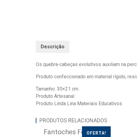
Descrição
Os quebra-cabeças evolutivos auxiliam na per
Produto confeccionado em material rígido, resi
Tamanho: 30×21 cm.
Produto Artesanal
Produto Linda Lina Materiais Educativos
PRODUTOS RELACIONADOS
Fantoches Folclore
OFERTA!