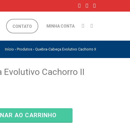
MINHA CONTA
CONTATO
Início
›
Produtos
›
Quebra-Cabeça Evolutivo Cachorro II
Evolutivo Cachorro II
ONAR AO CARRINHO