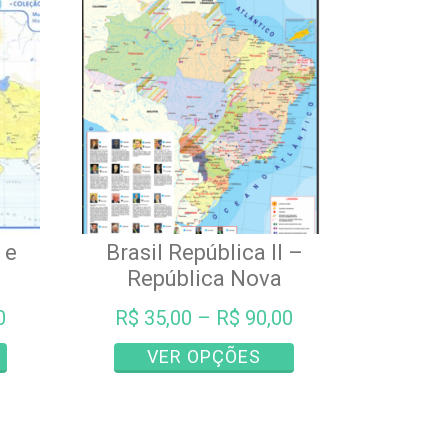
 e
Brasil República II –
República Nova
0
R$
35,00
–
R$
90,00
Este
Este
VER OPÇÕES
produto
produto
tem
tem
várias
várias