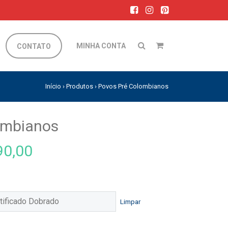
MINHA CONTA
CONTATO
Início
›
Produtos
›
Povos Pré Colombianos
ombianos
0,00
Limpar