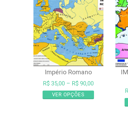
Império Romano
IM
R$
35,00
–
R$
90,00
Este
VER OPÇÕES
produto
tem
várias
variantes.
As