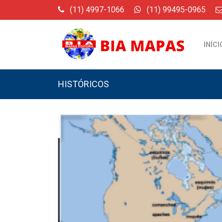
(11) 4997-1066
(11) 99495-0965
INÍCI
HISTÓRICOS