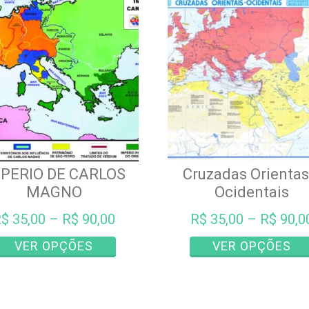
PERIO DE CARLOS
Cruzadas Orientas
MAGNO
Ocidentais
R$
35,00
–
R$
90,00
R$
35,00
–
R$
90,0
Este
VER OPÇÕES
VER OPÇÕES
produto
tem
várias