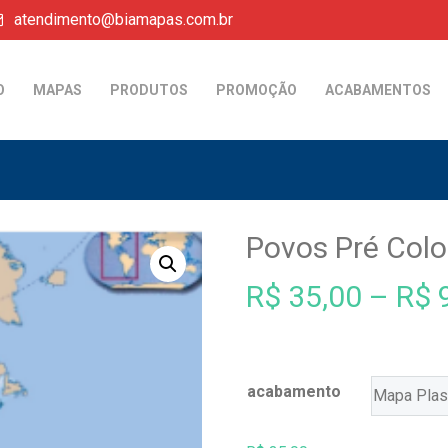
atendimento@biamapas.com.br
O
MAPAS
PRODUTOS
PROMOÇÃO
ACABAMENTOS
Povos Pré Col
R$
35,00
–
R$
9
acabamento