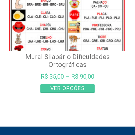
do
produto
Mural Silabário Dificuldades
Ortográficas
R$
35,00
–
R$
90,00
Este
VER OPÇÕES
produto
tem
várias
variantes.
As
opções