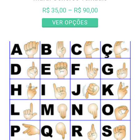
R$
35,00
–
R$
90,00
Este
VER OPÇÕES
produto
tem
várias
variantes.
As
opções
podem
ser
escolhidas
na
página
do
produto