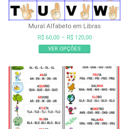
Mural Alfabeto em Libras
R$
60,00
–
R$
120,00
Este
VER OPÇÕES
produto
tem
várias
variantes.
As
opções
podem
ser
escolhidas
na
página