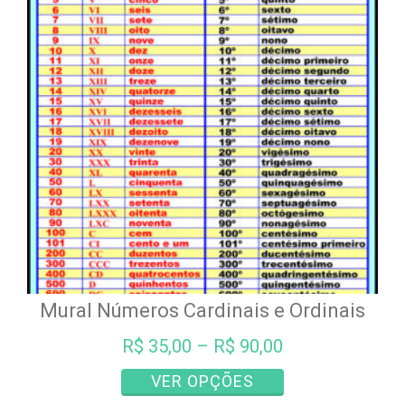
Mural Números Cardinais e Ordinais
R$
35,00
–
R$
90,00
Este
VER OPÇÕES
produto