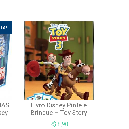
TA!
HAS
Livro Disney Pinte e
key
Brinque – Toy Story
O
R$
8,90