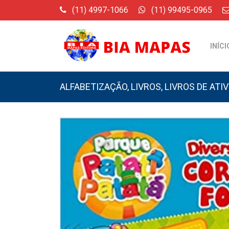
(11) 4997-1066
(11) 99495-0965
INÍCI
ALFABETIZAÇÃO
,
LIVROS
,
LIVROS DE ATI