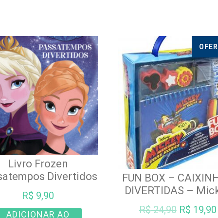
OFER
Livro Frozen
satempos Divertidos
FUN BOX – CAIXIN
DIVERTIDAS – Mic
R$
9,90
O
R$
24,90
R$
19,90
ADICIONAR AO