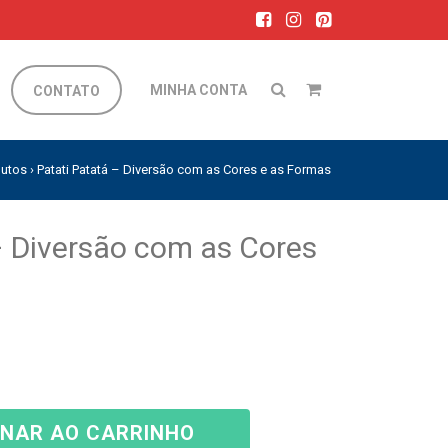
MINHA CONTA
CONTATO
dutos
›
Patati Patatá – Diversão com as Cores e as Formas
– Diversão com as Cores
ONAR AO CARRINHO