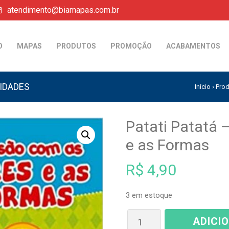
atendimento@biamapas.com.br
O
MAPAS
PRODUTOS
PROMOÇÃO
ACABAMENTOS
VIDADES
Início
›
Pro
Patati Patatá 
e as Formas
R$
4,90
3 em estoque
ADICI