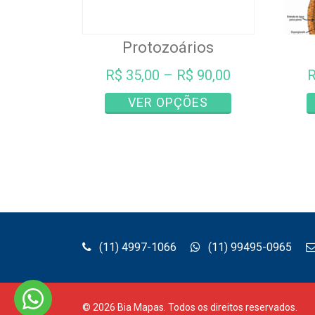
Protozoários
R$
35,00
–
R$
90,00
Este
VER OPÇÕES
produto
tem
várias
variantes.
As
opções
podem
ser
(11) 4997-1066
(11) 99495-0965
escolhidas
na
página
do
©
2026
Bia Mapas.
Todos os direitos reservados.