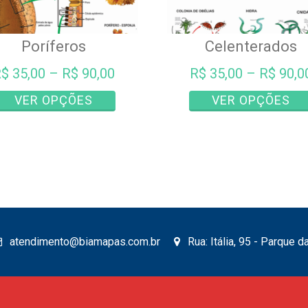
Poríferos
Celenterados
R$
35,00
–
R$
90,00
R$
35,00
–
R$
90,0
Este
VER OPÇÕES
VER OPÇÕES
produto
tem
várias
variantes.
As
opções
podem
ser
atendimento@biamapas.com.br
Rua: Itália, 95 - Parque 
escolhidas
na
página
do