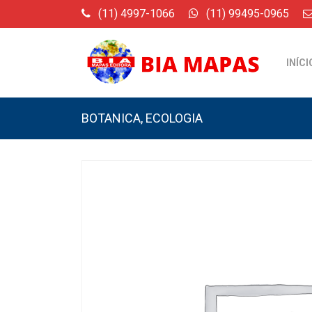
(11) 4997-1066
(11) 99495-0965
INÍCI
BOTANICA
,
ECOLOGIA