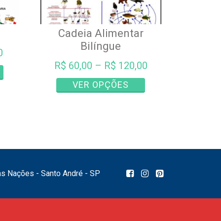
Cadeia Alimentar
Bilíngue
0
R$
60,00
–
R$
120,00
Este
produto
Este
VER OPÇÕES
tem
produto
várias
tem
variantes.
várias
As
variantes.
opções
As
podem
opções
ser
podem
das Nações - Santo André - SP
escolhidas
ser
na
escolhidas
página
na
do
página