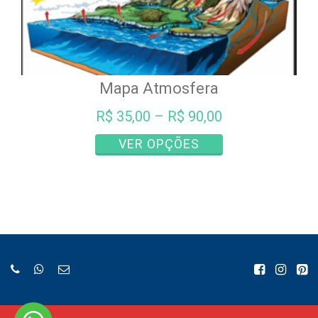
Mapa Atmosfera
R$
35,00
–
R$
90,00
Este
VER OPÇÕES
produto
tem
várias
variantes.
As
opções
podem
ser
escolhidas
na