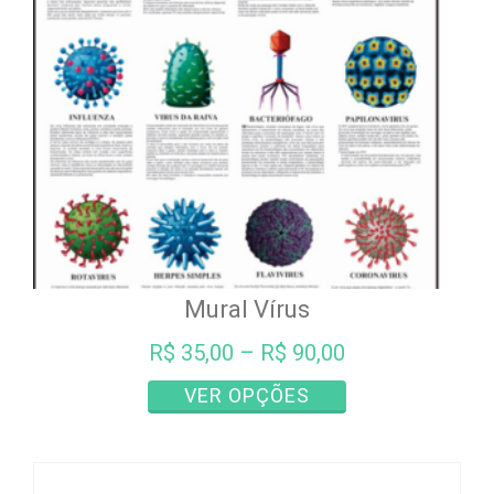
Mural Vírus
R$
35,00
–
R$
90,00
Este
VER OPÇÕES
produto
tem
várias