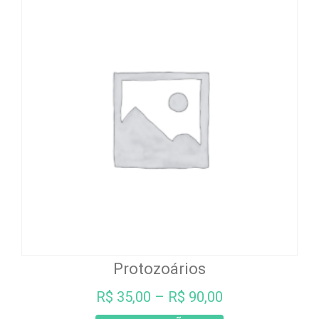
variantes.
As
opções
podem
ser
escolhidas
na
página
do
produto
Protozoários
R$
35,00
–
R$
90,00