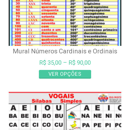
Mural Números Cardinais e Ordinais
R$
35,00
–
R$
90,00
Este
VER OPÇÕES
produto
tem
várias
variantes.
As
opções
podem
ser