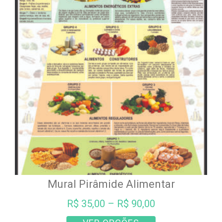
As
opções
podem
ser
escolhidas
na
página
do
produto
Mural Pirâmide Alimentar
R$
35,00
–
R$
90,00
Este