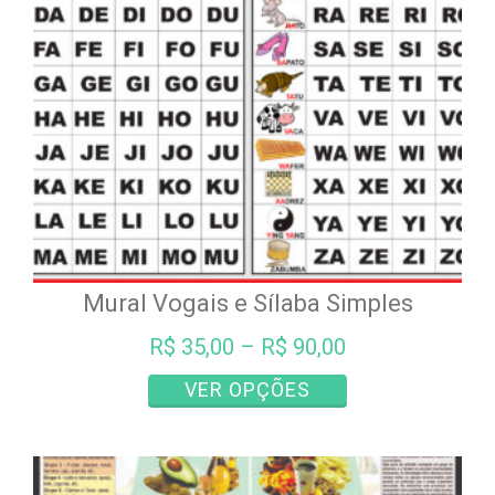
escolhidas
na
página
do
produto
Mural Vogais e Sílaba Simples
R$
35,00
–
R$
90,00
Este
VER OPÇÕES
produto
tem
várias
variantes.