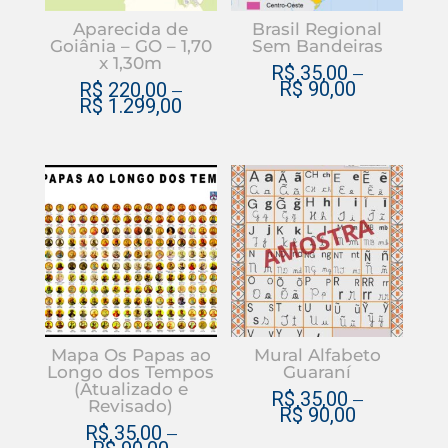
podem
pode
Aparecida de
Brasil Regional
ser
ser
Goiânia – GO – 1,70
Sem Bandeiras
x 1,30m
escolhidas
escol
R$
35,00
–
R$
90,00
R$
220,00
–
na
na
R$
1.299,00
página
págin
do
do
produto
produ
Este
Este
produto
produ
tem
tem
várias
várias
variantes.
varian
As
As
opções
opçõe
podem
pode
Mapa Os Papas ao
Mural Alfabeto
ser
ser
Longo dos Tempos
Guaraní
(Atualizado e
escolhidas
escol
R$
35,00
–
Revisado)
R$
90,00
na
na
R$
35,00
–
página
págin