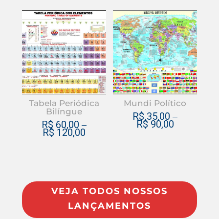
do
do
Este
Este
produto
produ
produto
produ
tem
tem
várias
várias
variantes.
varian
As
As
opções
opçõe
podem
pode
Tabela Periódica
Mundi Político
ser
ser
Bilíngue
R$
35,00
–
escolhidas
escol
R$
90,00
R$
60,00
–
R$
120,00
na
na
página
págin
do
do
produto
produ
VEJA TODOS NOSSOS
LANÇAMENTOS