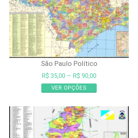
São Paulo Político
R$
35,00
–
R$
90,00
Este
VER OPÇÕES
produto
tem
várias
variantes.
As
opções