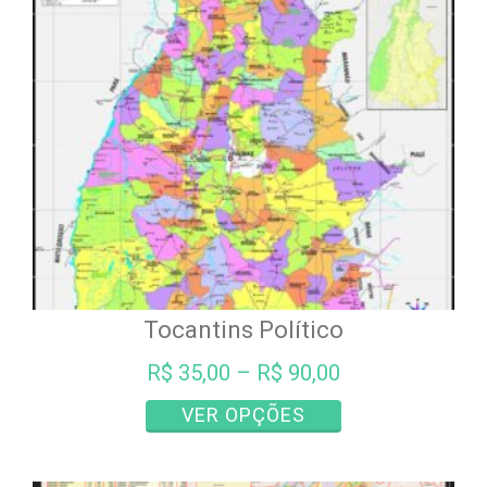
podem
ser
escolhidas
na
página
do
produto
Tocantins Político
R$
35,00
–
R$
90,00
Este
VER OPÇÕES
produto
tem