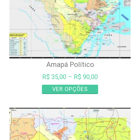
Amapá Político
R$
35,00
–
R$
90,00
Este
VER OPÇÕES
produto
tem
várias
variantes.
As
opções