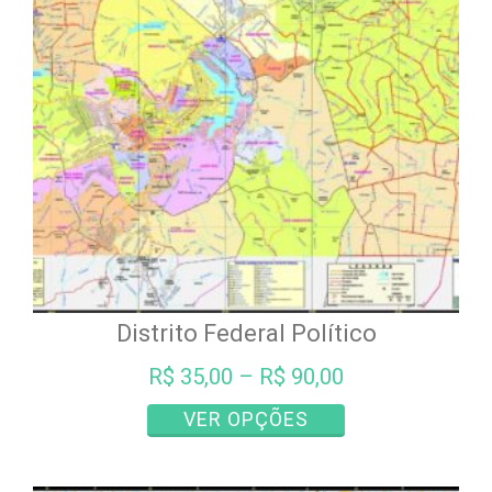
podem
ser
escolhidas
na
página
do
produto
Distrito Federal Político
R$
35,00
–
R$
90,00
Este
VER OPÇÕES
produto
tem