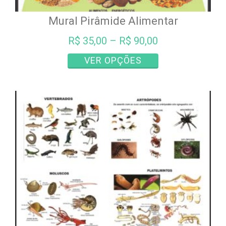
Mural Pirâmide Alimentar
R$
35,00
–
R$
90,00
Este
VER OPÇÕES
produto
tem
várias
variantes.
As
opções
podem
ser
escolhidas
na
página
do
produto