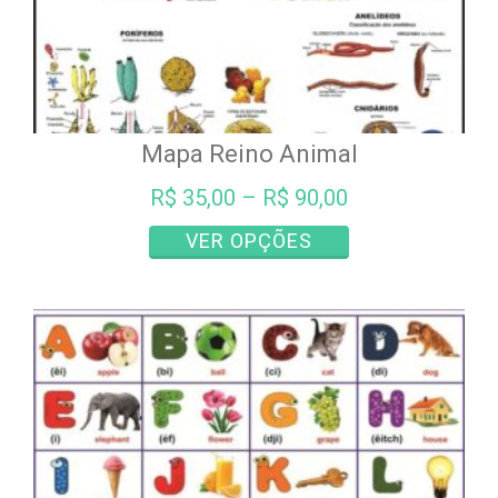
Mapa Reino Animal
R$
35,00
–
R$
90,00
Este
VER OPÇÕES
produto
tem
várias
variantes.
As
opções
podem
ser
escolhidas