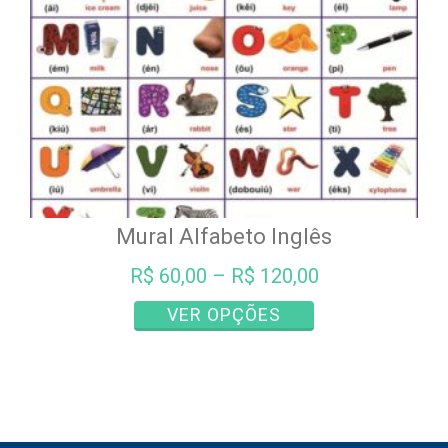
na
página
do
produto
Mural Alfabeto Inglês
R$
60,00
–
R$
120,00
Este
VER OPÇÕES
produto
tem
várias
variantes.
As