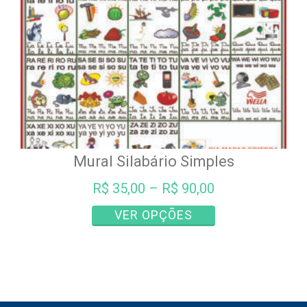
na
página
do
produto
Mural Silabário Simples
R$
35,00
–
R$
90,00
Este
VER OPÇÕES
produto
tem
várias
variantes.
As