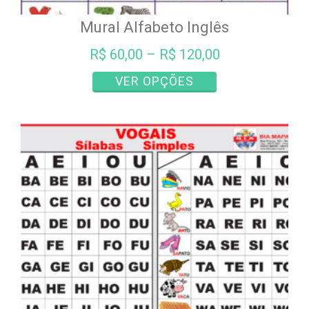
Mural Alfabeto Inglês
R$
60,00
–
R$
120,00
Este
VER OPÇÕES
produto
tem
várias
variantes.
As
opções
podem
ser
escolhidas
na
página
do
produto