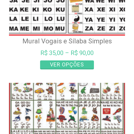
Mural Vogais e Sílaba Simples
R$
35,00
–
R$
90,00
Este
VER OPÇÕES
produto
tem
várias
variantes.
As
opções
podem
ser
escolhidas