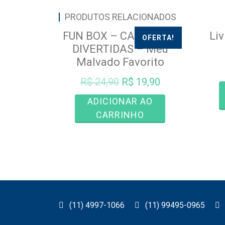
PRODUTOS RELACIONADOS
FUN BOX – CAIXINHAS
Li
OFERTA!
DIVERTIDAS – Meu
Malvado Favorito
O
O
R$
24,90
R$
19,90
preço
preço
ADICIONAR AO
original
atual
CARRINHO
era:
é:
R$ 24,90.
R$ 19,90.
(11) 4997-1066
(11) 99495-0965