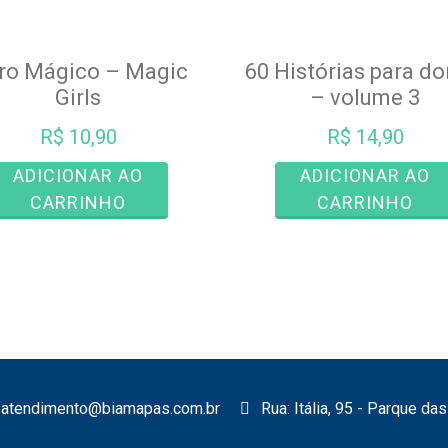
vro Mágico – Magic
60 Histórias para do
Girls
– volume 3
R$
10,90
R$
14,90
ADICIONAR AO
ADICIONAR AO
CARRINHO
CARRINHO
atendimento@biamapas.com.br
Rua: Itália, 95 - Parque d