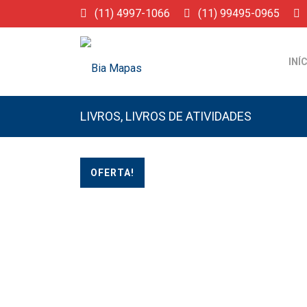
(11) 4997-1066
(11) 99495-0965
INÍ
LIVROS
,
LIVROS DE ATIVIDADES
OFERTA!