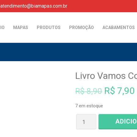
atendimento@biamapas.com.br
CIO
MAPAS
PRODUTOS
PROMOÇÃO
ACABAMENTOS
Livro Vamos Co
O
R$
7,90
R$
8,90
preço
7 em estoque
original
ADICI
era: