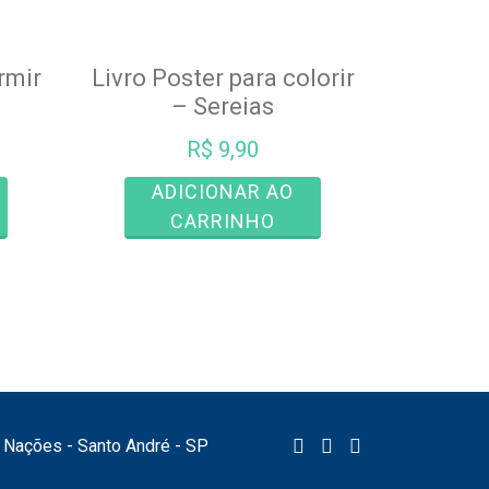
rmir
Livro Poster para colorir
– Sereias
R$
9,90
ADICIONAR AO
CARRINHO
as Nações - Santo André - SP