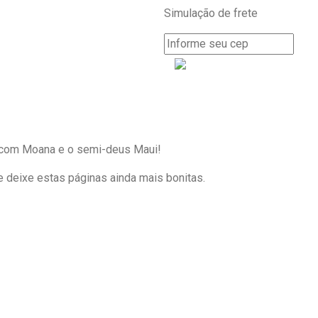
Simulação de frete
R$ 8,90.
com
Moana
e o semi-deus Maui!
e
deixe
estas
páginas
ainda
mais
bonitas
.