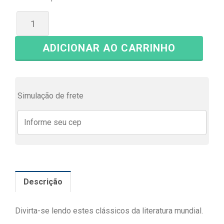
original
atual
era:
é:
ADICIONAR AO CARRINHO
R$ 19,90.
R$ 15,00.
Simulação de frete
Descrição
Divirta-se lendo estes clássicos da literatura mundial.