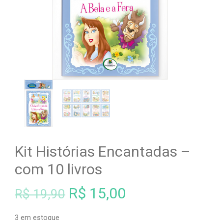
Kit Histórias Encantadas –
com 10 livros
O
O
R$
15,00
R$
19,90
preço
preço
3 em estoque