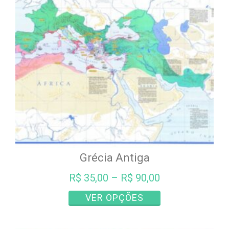
podem
ser
escolhidas
na
página
do
produto
Grécia Antiga
R$
35,00
–
R$
90,00
Este
VER OPÇÕES
produto
tem