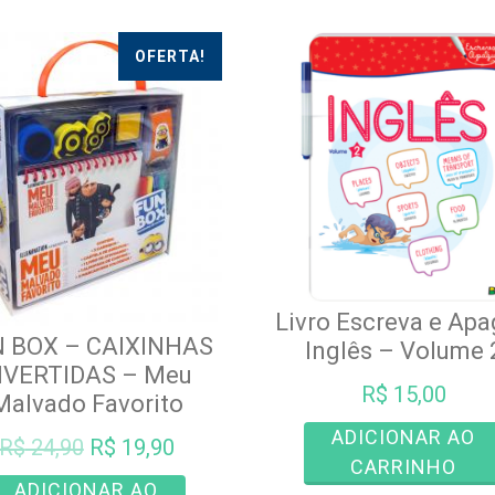
OFERTA!
Livro Escreva e Ap
 BOX – CAIXINHAS
Inglês – Volume 
IVERTIDAS – Meu
R$
15,00
Malvado Favorito
ADICIONAR AO
O
O
R$
24,90
R$
19,90
CARRINHO
preço
preço
ADICIONAR AO