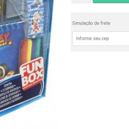
era:
R$ 24,
Simulação de frete