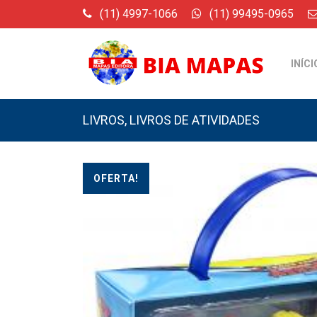
(11) 4997-1066
(11) 99495-0965
INÍCI
LIVROS
,
LIVROS DE ATIVIDADES
OFERTA!