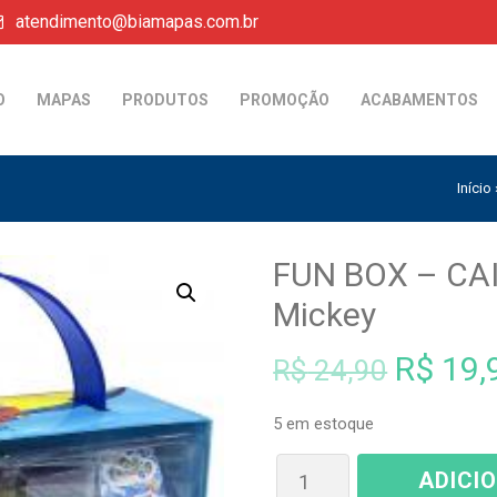
atendimento@biamapas.com.br
O
MAPAS
PRODUTOS
PROMOÇÃO
ACABAMENTOS
Início
FUN BOX – CA
Mickey
O
R$
19,
R$
24,90
preço
5 em estoque
origina
ADICI