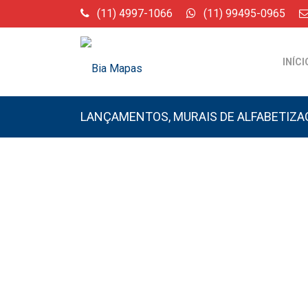
(11) 4997-1066
(11) 99495-0965
INÍCI
LANÇAMENTOS
,
MURAIS DE ALFABETIZ