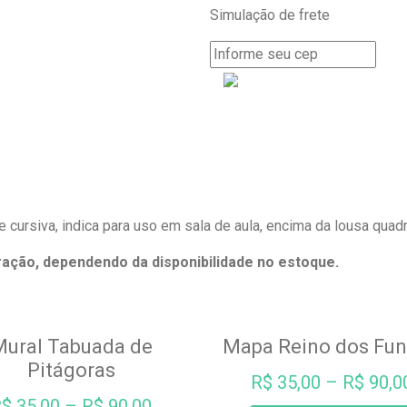
Simulação de frete
e cursiva, indica para uso em sala de aula, encima da lousa quad
eração, dependendo da disponibilidade no estoque.
ural Tabuada de
Mapa Reino dos Fu
Pitágoras
R$
35,00
–
R$
90,0
R$
35,00
–
R$
90,00