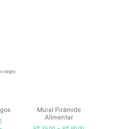
ro negro.
ngos
Mural Pirâmide
Alimentar
0
R$
35,00
–
R$
90,00