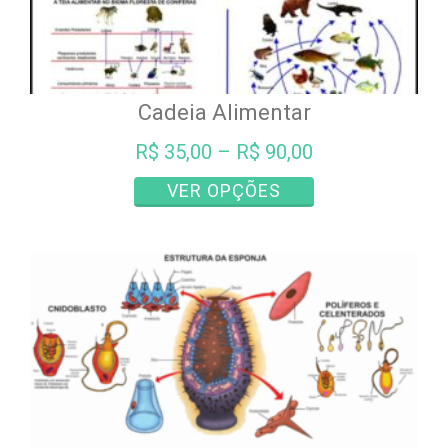
Cadeia Alimentar
R$
35,00
–
R$
90,00
Este
VER OPÇÕES
produto
tem
várias
variantes.
As
opções
podem
ser
escolhidas
na