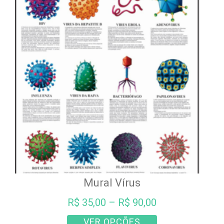
Mural Vírus
R$
35,00
–
R$
90,00
Este
VER OPÇÕES