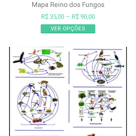
Mapa Reino dos Fungos
R$
35,00
–
R$
90,00
Este
VER OPÇÕES
produto
tem
várias
variantes.
As
opções
podem
ser
escolhidas
na
página
do
produto