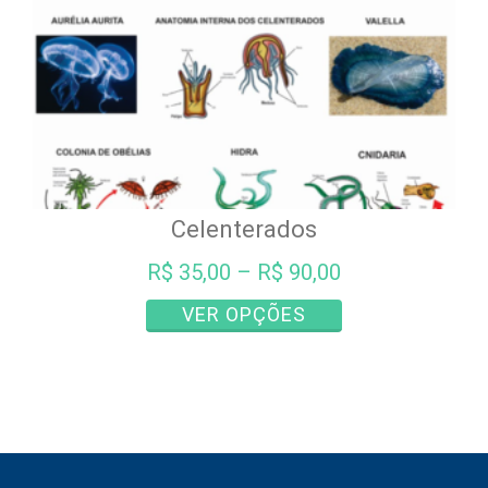
página
do
produto
Celenterados
R$
35,00
–
R$
90,00
Este
VER OPÇÕES
produto
tem
várias
variantes.
As
opções