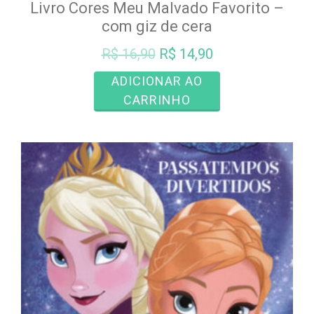
Livro Cores Meu Malvado Favorito –
com giz de cera
O
O
R$
16,90
R$
14,90
preço
preço
ADICIONAR AO
original
atual
CARRINHO
era:
é:
R$ 16,90.
R$ 14,90.