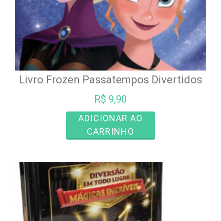
Livro Frozen Passatempos Divertidos
R$
9,90
ADICIONAR AO
CARRINHO