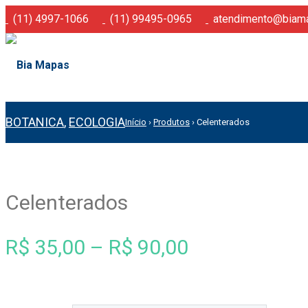
(11) 4997-1066
(11) 99495-0965
atendimento@biama
BOTANICA
,
ECOLOGIA
Início
›
Produtos
›
Celenterados
Celenterados
R$
35,00
–
R$
90,00