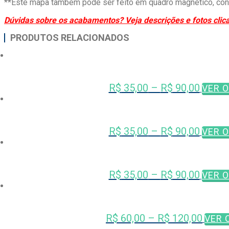
**Este mapa também pode ser feito em quadro magnético, con
Dúvidas sobre os acabamentos? Veja descrições e fotos clic
PRODUTOS RELACIONADOS
R$
35,00
–
R$
90,00
VER 
R$
35,00
–
R$
90,00
VER 
R$
35,00
–
R$
90,00
VER 
R$
60,00
–
R$
120,00
VER 