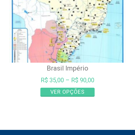
página
do
produto
Brasil Império
R$
35,00
–
R$
90,00
Este
VER OPÇÕES
produto
tem
várias
variantes.
As
opções