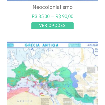
Neocolonialismo
R$
35,00
–
R$
90,00
Este
VER OPÇÕES
produto
tem
várias
variantes.
As
opções
podem
ser
escolhidas
na
página
do
produto