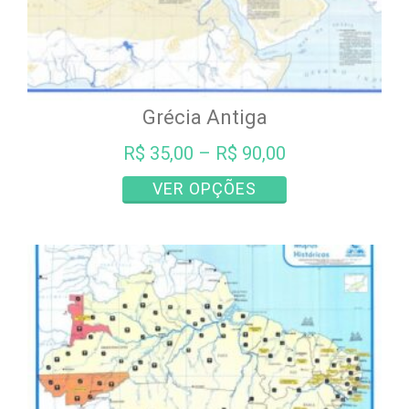
Grécia Antiga
R$
35,00
–
R$
90,00
Este
VER OPÇÕES
produto
tem
várias
variantes.
As
opções
podem
ser
escolhidas
na