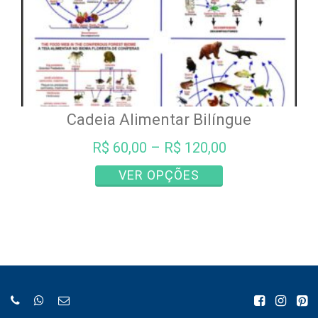
produto
Cadeia Alimentar Bilíngue
R$
60,00
–
R$
120,00
Este
VER OPÇÕES
produto
tem
várias
variantes.
As
opções
podem
ser