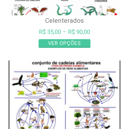
Celenterados
R$
35,00
–
R$
90,00
Este
VER OPÇÕES
produto
tem
várias
variantes.
As
opções
podem
ser
escolhidas
na
página
do