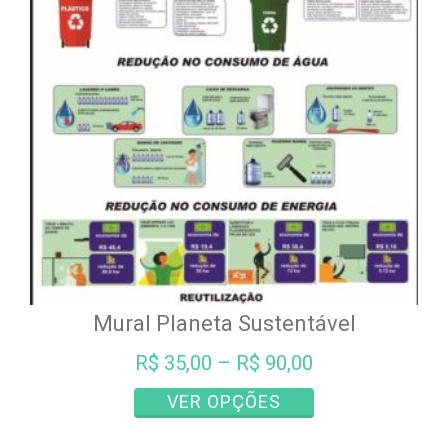
Mural Planeta Sustentável
R$
35,00
–
R$
90,00
Este
VER OPÇÕES
produto
tem