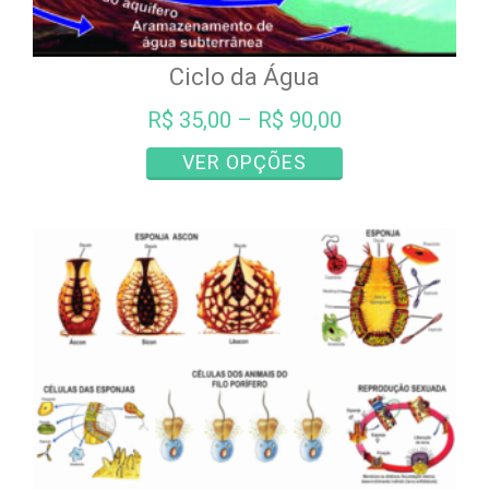
Ciclo da Água
R$
35,00
–
R$
90,00
Este
VER OPÇÕES
produto
tem
várias
variantes.
As
opções
podem
ser
escolhidas
na
página
do