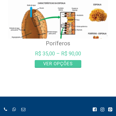
produto
Poríferos
R$
35,00
–
R$
90,00
Este
VER OPÇÕES
produto
tem
várias
variantes.
As
opções
podem
ser