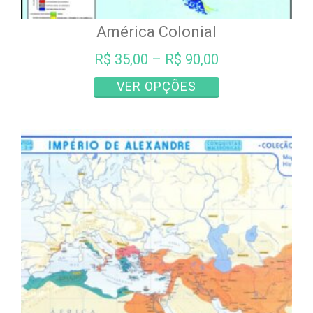
América Colonial
R$
35,00
–
R$
90,00
Este
VER OPÇÕES
produto
tem
várias
variantes.
As
opções
podem
ser
escolhidas
na
página
do
produto