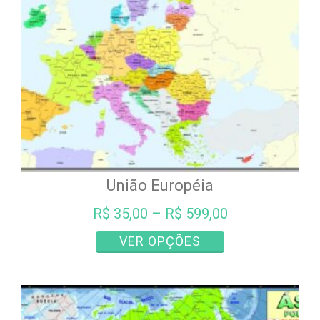
escolhidas
na
página
do
produto
União Européia
R$
35,00
–
R$
599,00
Este
VER OPÇÕES
produto
tem
várias
variantes.