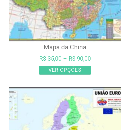
produto
Mapa da China
R$
35,00
–
R$
90,00
Este
VER OPÇÕES
produto
tem
várias
variantes.
As
opções
podem
ser