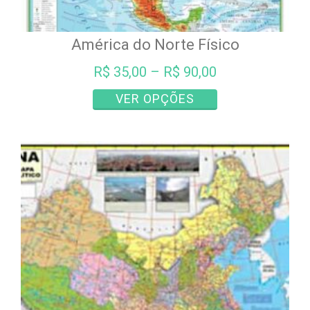
América do Norte Físico
R$
35,00
–
R$
90,00
Este
VER OPÇÕES
produto
tem
várias
variantes.
As
opções
podem
ser
escolhidas
na
página
do