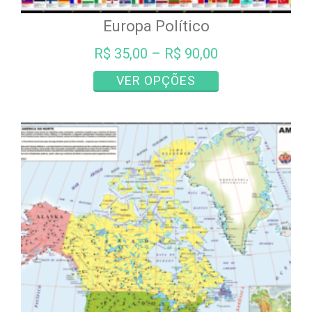
Europa Político
R$
35,00
–
R$
90,00
Este
VER OPÇÕES
produto
tem
várias
variantes.
As
opções
podem
ser
escolhidas
na
página
do
produto