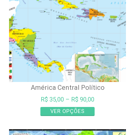
América Central Político
R$
35,00
–
R$
90,00
Este
VER OPÇÕES
produto
tem
várias