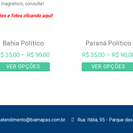
magnético, consulte!
s e fotos clicando aqui!
Bahia Político
Paraná Político
R$
35,00
–
R$
90,00
R$
35,00
–
R$
90,0
Este
VER OPÇÕES
VER OPÇÕES
produto
tem
várias
variantes.
As
opções
podem
atendimento@biamapas.com.br
Rua: Itália, 95 - Parque d
ser
escolhidas