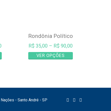
Rondônia Político
0
R$
35,00
–
R$
90,00
Este
Este
VER OPÇÕES
produto
produto
tem
tem
várias
várias
variantes.
variantes.
As
As
opções
opções
podem
podem
as Nações - Santo André - SP
ser
ser
escolhidas
escolhidas