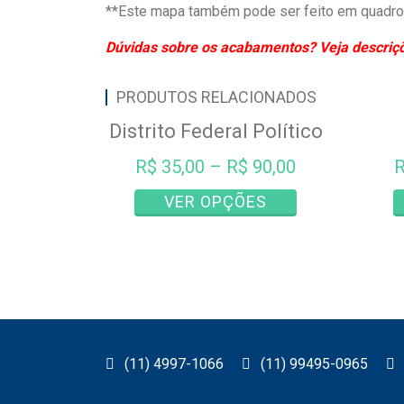
**Este mapa também pode ser feito em quadro 
Dúvidas sobre os acabamentos? Veja descriçõe
PRODUTOS RELACIONADOS
Distrito Federal Político
R$
35,00
–
R$
90,00
Este
VER OPÇÕES
produto
tem
várias
variantes.
As
opções
podem
(11) 4997-1066
(11) 99495-0965
ser
escolhidas