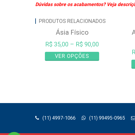
Dúvidas sobre os acabamentos? Veja descriçõe
PRODUTOS RELACIONADOS
Ásia Físico
R$
35,00
–
R$
90,00
Este
VER OPÇÕES
produto
tem
várias
variantes.
As
opções
podem
ser
(11) 4997-1066
(11) 99495-0965
escolhidas
na
página