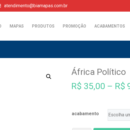
atendimento@biamapas.com.br
O
MAPAS
PRODUTOS
PROMOÇÃO
ACABAMENTOS
África Político
R$
35,00
–
R$
9
acabamento