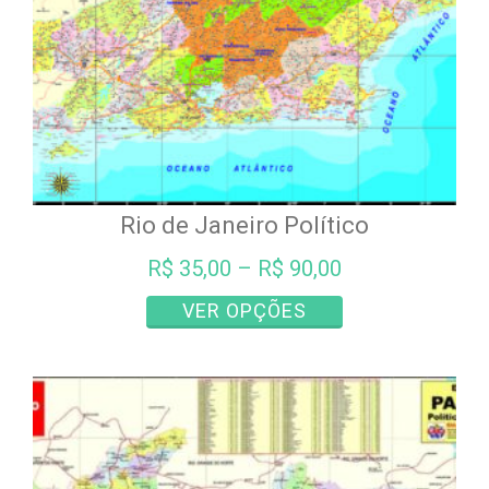
Rio de Janeiro Político
R$
35,00
–
R$
90,00
Este
VER OPÇÕES
produto
tem
várias
variantes.
As
opções