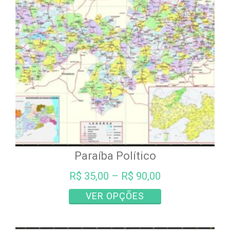
podem
ser
escolhidas
na
página
do
produto
Paraíba Político
R$
35,00
–
R$
90,00
Este
VER OPÇÕES
produto
tem