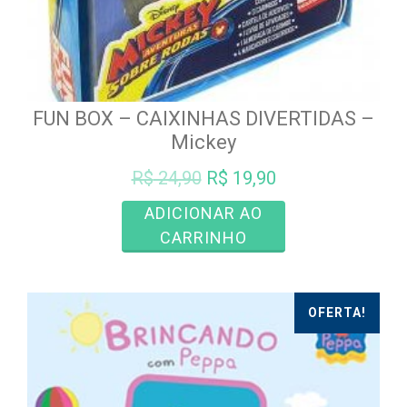
FUN BOX – CAIXINHAS DIVERTIDAS –
Mickey
O
O
R$
24,90
R$
19,90
preço
preço
ADICIONAR AO
original
atual
CARRINHO
era:
é:
R$ 24,90.
R$ 19,90.
OFERTA!