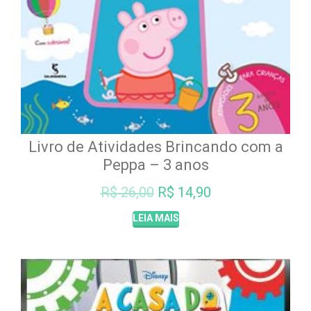
Livro de Atividades Brincando com a
Peppa – 3 anos
O
O
R$
26,00
R$
14,90
preço
preço
LEIA MAIS
original
atual
era:
é:
R$ 26,00.
R$ 14,90.