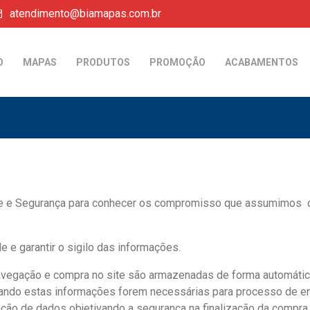
atendimento@biamapas.com.br
O
MAPAS
PRODUTOS
PROMOÇÃO
ACABAMENTOS
ade e Segurança para conhecer os compromisso que assumimos 
 e garantir o sigilo das informações.
navegação e compra no site são armazenadas de forma automátic
uando estas informações forem necessárias para processo de ent
ção de dados objetivando a segurança na finalização da compra, o