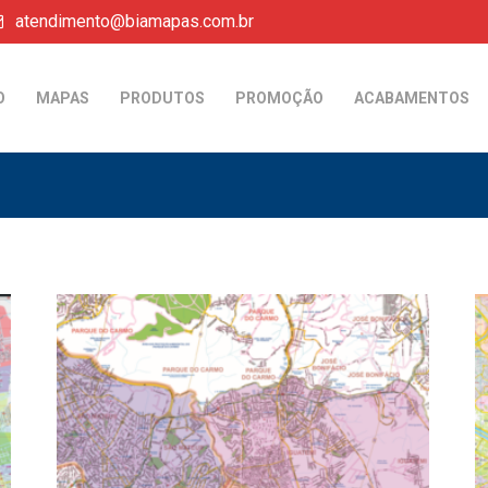
atendimento@biamapas.com.br
O
MAPAS
PRODUTOS
PROMOÇÃO
ACABAMENTOS