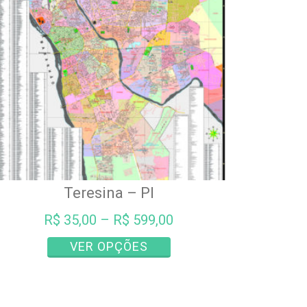
ser
escolhidas
na
página
do
produto
Teresina – PI
R$
35,00
–
R$
599,00
Este
VER OPÇÕES
produto
tem
várias