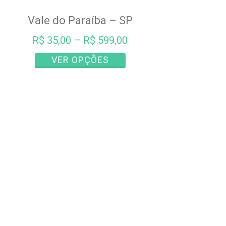
variantes.
As
Vale do Paraíba – SP
opções
podem
R$
35,00
–
R$
599,00
ser
Este
VER OPÇÕES
escolhidas
produto
na
tem
página
várias
do
variantes.
produto
As
opções
podem
ser
escolhidas
na
página
do
produto