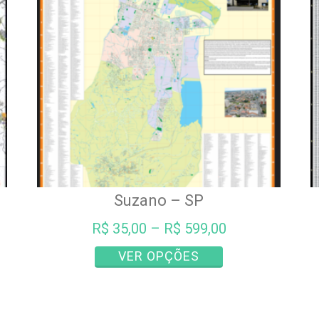
ser
s
escolhidas
na
página
do
produto
Suzano – SP
R$
35,00
–
R$
599,00
Este
VER OPÇÕES
produto
tem
várias