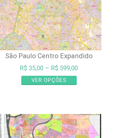
São Paulo Centro Expandido
R$
35,00
–
R$
599,00
Este
VER OPÇÕES
produto
tem
várias
variantes.
As
opções
podem